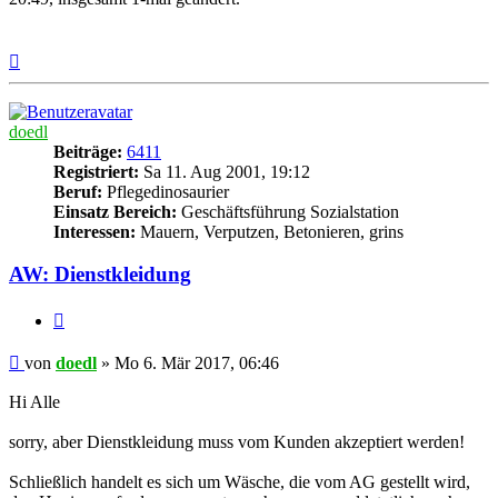
Nach
oben
doedl
Beiträge:
6411
Registriert:
Sa 11. Aug 2001, 19:12
Beruf:
Pflegedinosaurier
Einsatz Bereich:
Geschäftsführung Sozialstation
Interessen:
Mauern, Verputzen, Betonieren, grins
AW: Dienstkleidung
Zitieren
Beitrag
von
doedl
»
Mo 6. Mär 2017, 06:46
Hi Alle
sorry, aber Dienstkleidung muss vom Kunden akzeptiert werden!
Schließlich handelt es sich um Wäsche, die vom AG gestellt wird,