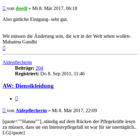
Beitrag
von
doedl
»
Mi 8. Mär 2017, 06:18
Also gütliche Einigung- sehr gut.
Wir müssen die Änderung sein, die wir in der Welt sehen wollen-
Mahatma Gandhi
Nach
oben
Aldepflecherin
Beiträge:
204
Registriert:
Do 8. Sep 2011, 11:46
AW: Dienstkleidung
Zitieren
Beitrag
von
Aldepflecherin
»
Mi 8. Mär 2017, 22:09
[quote=""Hanna""]..ständig auf dem Rücken der Pflegekräfte lesen
zu müssen, dass sie ein Intensivpflegefall ist war für sie unertäglich..
LG[/quote]