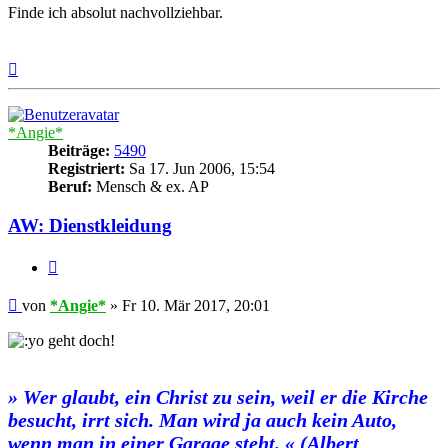
Finde ich absolut nachvollziehbar.
Nach
oben
*Angie*
Beiträge:
5490
Registriert:
Sa 17. Jun 2006, 15:54
Beruf:
Mensch & ex. AP
AW: Dienstkleidung
Zitieren
Beitrag
von
*Angie*
»
Fr 10. Mär 2017, 20:01
geht doch!
» Wer glaubt, ein Christ zu sein, weil er die Kirche
besucht, irrt sich. Man wird ja auch kein Auto,
wenn man in einer Garage steht. « (Albert