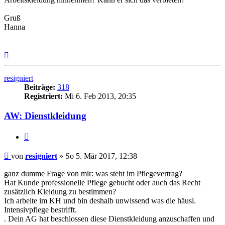
Gruß
Hanna
Nach
oben
resigniert
Beiträge:
318
Registriert:
Mi 6. Feb 2013, 20:35
AW: Dienstkleidung
Zitieren
Beitrag
von
resigniert
»
So 5. Mär 2017, 12:38
ganz dumme Frage von mir: was steht im Pflegevertrag?
Hat Kunde professionelle Pflege gebucht oder auch das Recht
zusätzlich Kleidung zu bestimmen?
Ich arbeite im KH und bin deshalb unwissend was die häusl.
Intensivpflege bestrifft.
. Dein AG hat beschlossen diese Dienstkleidung anzuschaffen und