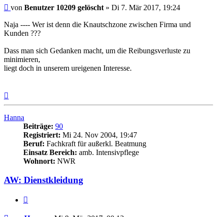
Beitrag
von
Benutzer 10209 gelöscht
»
Di 7. Mär 2017, 19:24
Naja ---- Wer ist denn die Knautschzone zwischen Firma und
Kunden ???
Dass man sich Gedanken macht, um die Reibungsverluste zu
minimieren,
liegt doch in unserem ureigenen Interesse.
Nach
oben
Hanna
Beiträge:
90
Registriert:
Mi 24. Nov 2004, 19:47
Beruf:
Fachkraft für außerkl. Beatmung
Einsatz Bereich:
amb. Intensivpflege
Wohnort:
NWR
AW: Dienstkleidung
Zitieren
Beitrag