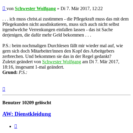
Beitrag
von
Schwester Wolfgang
»
Di 7. Mär 2017, 12:22
. . . ich muss christ.ai zustimmen - die Pflegekraft muss das mit dem
Pflegekunden nicht ausdiskutieren, muss sich auch nicht selbst
irgendwelche Verrenkungen einfallen lassen - das ist Sache
derjenigen, die dafür mehr Geld bekommen . . .
P.S.: beim nochmaligen Durchlesen fällt mir wieder mal auf, wie
gern sich doch Mitarbeiter/innen den Kopf des Arbeitgebers
zerbrechen. Und bekommen sie das in der Regel gedankt?
Zuletzt geändert von
Schwester Wolfgang
am Di 7. Mär 2017,
18:16, insgesamt 1-mal geändert.
Grund:
P.S.:
Nach
oben
Benutzer 10209 gelöscht
AW: Dienstkleidung
Zitieren