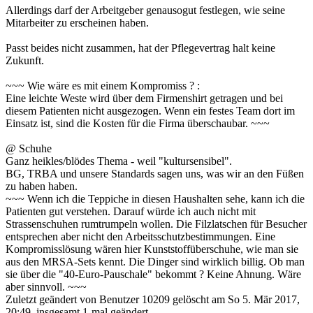
Allerdings darf der Arbeitgeber genausogut festlegen, wie seine
Mitarbeiter zu erscheinen haben.
Passt beides nicht zusammen, hat der Pflegevertrag halt keine
Zukunft.
~~~ Wie wäre es mit einem Kompromiss ? :
Eine leichte Weste wird über dem Firmenshirt getragen und bei
diesem Patienten nicht ausgezogen. Wenn ein festes Team dort im
Einsatz ist, sind die Kosten für die Firma überschaubar. ~~~
@ Schuhe
Ganz heikles/blödes Thema - weil "kultursensibel".
BG, TRBA und unsere Standards sagen uns, was wir an den Füßen
zu haben haben.
~~~ Wenn ich die Teppiche in diesen Haushalten sehe, kann ich die
Patienten gut verstehen. Darauf würde ich auch nicht mit
Strassenschuhen rumtrumpeln wollen. Die Filzlatschen für Besucher
entsprechen aber nicht den Arbeitsschutzbestimmungen. Eine
Kompromisslösung wären hier Kunststoffüberschuhe, wie man sie
aus den MRSA-Sets kennt. Die Dinger sind wirklich billig. Ob man
sie über die "40-Euro-Pauschale" bekommt ? Keine Ahnung. Wäre
aber sinnvoll. ~~~
Zuletzt geändert von
Benutzer 10209 gelöscht
am So 5. Mär 2017,
20:49, insgesamt 1-mal geändert.