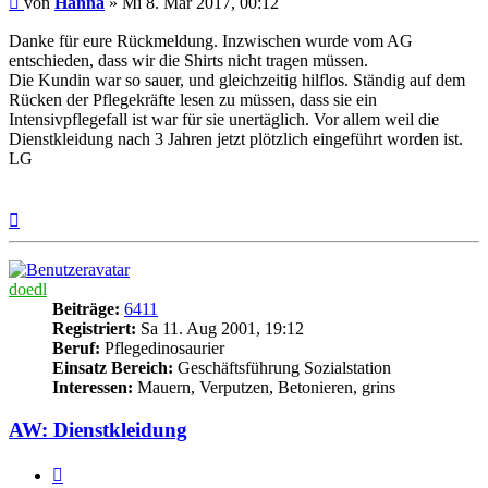
von
Hanna
»
Mi 8. Mär 2017, 00:12
Danke für eure Rückmeldung. Inzwischen wurde vom AG
entschieden, dass wir die Shirts nicht tragen müssen.
Die Kundin war so sauer, und gleichzeitig hilflos. Ständig auf dem
Rücken der Pflegekräfte lesen zu müssen, dass sie ein
Intensivpflegefall ist war für sie unertäglich. Vor allem weil die
Dienstkleidung nach 3 Jahren jetzt plötzlich eingeführt worden ist.
LG
Nach
oben
doedl
Beiträge:
6411
Registriert:
Sa 11. Aug 2001, 19:12
Beruf:
Pflegedinosaurier
Einsatz Bereich:
Geschäftsführung Sozialstation
Interessen:
Mauern, Verputzen, Betonieren, grins
AW: Dienstkleidung
Zitieren