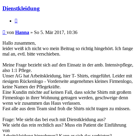
Dienstkleidung
Zitieren
Beitrag
von
Hanna
»
So 5. Mär 2017, 10:36
Hallo zusammen,
leider weiß ich nicht wo mein Beitrag so richtig hingehört. Ich fange
mal an, evtl. bitte verschieben.
Meine Frage bezieht sich auf den Einsatz in der amb. Intensivpflege,
also 1:1 Pflege.
Unser AG hat Arbeitskleidung, hier T- Shirts, eingeführt. Leider mit
riesigem Rückenlogo - Vorderseite angenehmes kleines Firmenlogo,
keine Namen der Pflegekräfte.
Eine Kundin möchte auf keinen Fall, dass solche Shirts mit großem
Firmenlogo in ihrer Wohnung getragen werden, geschweige denn
wenn wir zusammen das Haus verlassen.
Fast alle aus dem Team sind froh die Shirts nicht tragen zu müssen.
Frage: Wie sieht das bei euch mit Dienstkleidung aus?
Wie sieht das rein rechtlich aus? Muss ein Patient die Einführung
von
Arbeitskleidung hinnehmen? Kann er sich das verbieten?