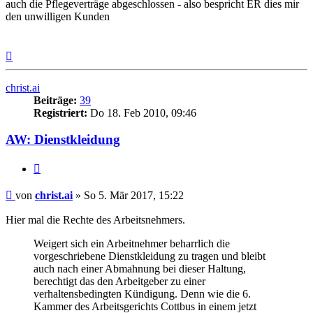
auch die Pflegeverträge abgeschlossen - also bespricht ER dies mir
den unwilligen Kunden
Nach
oben
christ.ai
Beiträge:
39
Registriert:
Do 18. Feb 2010, 09:46
AW: Dienstkleidung
Zitieren
Beitrag
von
christ.ai
»
So 5. Mär 2017, 15:22
Hier mal die Rechte des Arbeitsnehmers.
Weigert sich ein Arbeitnehmer beharrlich die
vorgeschriebene Dienstkleidung zu tragen und bleibt
auch nach einer Abmahnung bei dieser Haltung,
berechtigt das den Arbeitgeber zu einer
verhaltensbedingten Kündigung. Denn wie die 6.
Kammer des Arbeitsgerichts Cottbus in einem jetzt