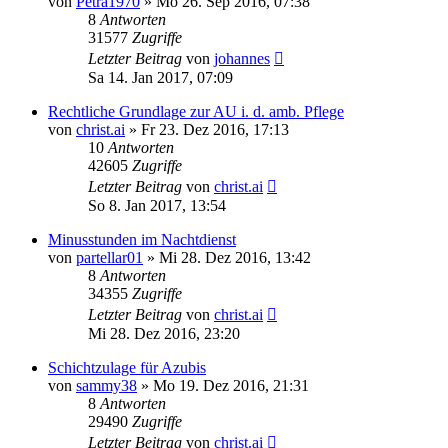
von
Petra1970
»
Mo 26. Sep 2016, 07:38
8
Antworten
31577
Zugriffe
Letzter Beitrag
von
johannes
Sa 14. Jan 2017, 07:09
Rechtliche Grundlage zur AU i. d. amb. Pflege
von
christ.ai
»
Fr 23. Dez 2016, 17:13
10
Antworten
42605
Zugriffe
Letzter Beitrag
von
christ.ai
So 8. Jan 2017, 13:54
Minusstunden im Nachtdienst
von
partellar01
»
Mi 28. Dez 2016, 13:42
8
Antworten
34355
Zugriffe
Letzter Beitrag
von
christ.ai
Mi 28. Dez 2016, 23:20
Schichtzulage für Azubis
von
sammy38
»
Mo 19. Dez 2016, 21:31
8
Antworten
29490
Zugriffe
Letzter Beitrag
von
christ.ai