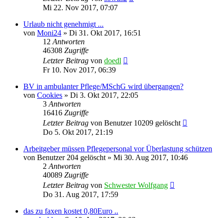
Mi 22. Nov 2017, 07:07
Urlaub nicht genehmigt ...
von
Moni24
»
Di 31. Okt 2017, 16:51
12
Antworten
46308
Zugriffe
Letzter Beitrag
von
doedl
Fr 10. Nov 2017, 06:39
BV in ambulanter Pflege/MSchG wird übergangen?
von
Cookies
»
Di 3. Okt 2017, 22:05
3
Antworten
16416
Zugriffe
Letzter Beitrag
von
Benutzer 10209 gelöscht
Do 5. Okt 2017, 21:19
Arbeitgeber müssen Pflegepersonal vor Überlastung schützen
von
Benutzer 204 gelöscht
»
Mi 30. Aug 2017, 10:46
2
Antworten
40089
Zugriffe
Letzter Beitrag
von
Schwester Wolfgang
Do 31. Aug 2017, 17:59
das zu faxen kostet 0,80Euro ..