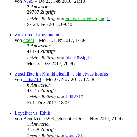
von
NJ95
»
Do 22. Feb 2018, 21:13
2
Antworten
29767
Zugriffe
Letzter Beitrag
von
Schwester Wolfgang
Sa 24. Feb 2018, 09:40
Zu Unrecht abgemahnt
von
doedl
»
Mo 18. Dez 2017, 14:04
3
Antworten
41374
Zugriffe
Letzter Beitrag
von
überflüssig
Mo 18. Dez 2017, 20:36
Zuschläge im Krankheitsfall ... bin etwas konfus
von
Lilli2710
»
Mo 27. Nov 2017, 17:58
6
Antworten
48145
Zugriffe
Letzter Beitrag
von
Lilli2710
Fr 1. Dez 2017, 18:07
Loyalität vs. Ethik
von
Benutzer 10209 gelöscht
»
Di 21. Nov 2017, 21:56
1
Antworten
35558
Zugriffe
Letzter Beitrag
von
sowas2