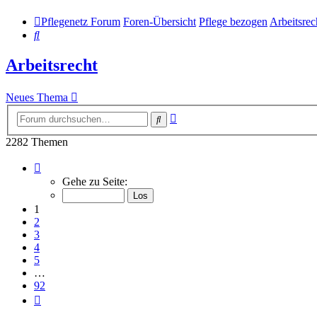
Pflegenetz Forum
Foren-Übersicht
Pflege bezogen
Arbeitsrec
Suche
Arbeitsrecht
Neues Thema
Erweiterte
Suche
Suche
2282 Themen
Seite
1
Gehe zu Seite:
von
92
1
2
3
4
5
…
92
Nächste