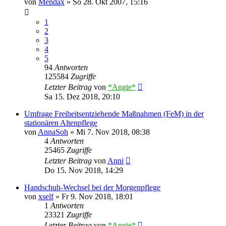
von
Mendax
»
So 28. Okt 2007, 15:16
1
2
3
4
5
94
Antworten
125584
Zugriffe
Letzter Beitrag
von
*Angie*
Sa 15. Dez 2018, 20:10
Umfrage Freiheitsentziehende Maßnahmen (FeM) in der
stationären Altenpflege
von
AnnaSoh
»
Mi 7. Nov 2018, 08:38
4
Antworten
25465
Zugriffe
Letzter Beitrag
von
Anni
Do 15. Nov 2018, 14:29
Handschuh-Wechsel bei der Morgenpflege
von
xself
»
Fr 9. Nov 2018, 18:01
1
Antworten
23321
Zugriffe
Letzter Beitrag
von
*Angie*