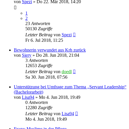
von
Spezi
»
Do 22. Mär 2018, 14:20
1
2
23
Antworten
50130
Zugriffe
Letzter Beitrag
von
Spezi
Fr 6. Jul 2018, 11:25
Bewohnerin verwundet aus Krh zurück
von
Siery
»
Do 28. Jun 2018, 21:04
3
Antworten
12653
Zugriffe
Letzter Beitrag
von
doedl
Sa 30. Jun 2018, 07:56
Unterstützung bei Umfrage zum Thema „Servant Leadership“
(Bachelorarbeit)
von
Lisa94
»
Mo 4. Jun 2018, 19:49
0
Antworten
12280
Zugriffe
Letzter Beitrag
von
Lisa94
Mo 4. Jun 2018, 19:49
Frage: Muslime in der Pflege