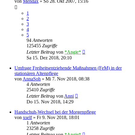
von
Mendax
»
So 28. Okt 2007, 15:16
1
2
3
4
5
94
Antworten
125455
Zugriffe
Letzter Beitrag
von
*Angie*
Sa 15. Dez 2018, 20:10
Umfrage Freiheitsentziehende Maßnahmen (FeM) in der
stationären Altenpflege
von
AnnaSoh
»
Mi 7. Nov 2018, 08:38
4
Antworten
25410
Zugriffe
Letzter Beitrag
von
Anni
Do 15. Nov 2018, 14:29
Handschuh-Wechsel bei der Morgenpflege
von
xself
»
Fr 9. Nov 2018, 18:01
1
Antworten
23258
Zugriffe
Letzter Beitrag
von
*Angie*