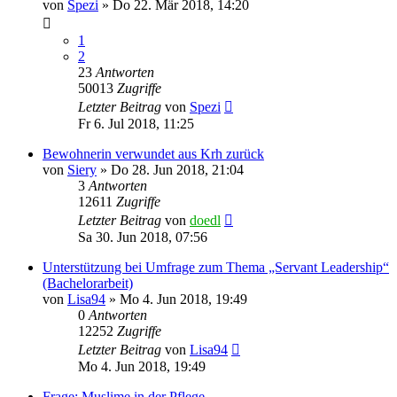
von
Spezi
»
Do 22. Mär 2018, 14:20
1
2
23
Antworten
50013
Zugriffe
Letzter Beitrag
von
Spezi
Fr 6. Jul 2018, 11:25
Bewohnerin verwundet aus Krh zurück
von
Siery
»
Do 28. Jun 2018, 21:04
3
Antworten
12611
Zugriffe
Letzter Beitrag
von
doedl
Sa 30. Jun 2018, 07:56
Unterstützung bei Umfrage zum Thema „Servant Leadership“
(Bachelorarbeit)
von
Lisa94
»
Mo 4. Jun 2018, 19:49
0
Antworten
12252
Zugriffe
Letzter Beitrag
von
Lisa94
Mo 4. Jun 2018, 19:49
Frage: Muslime in der Pflege