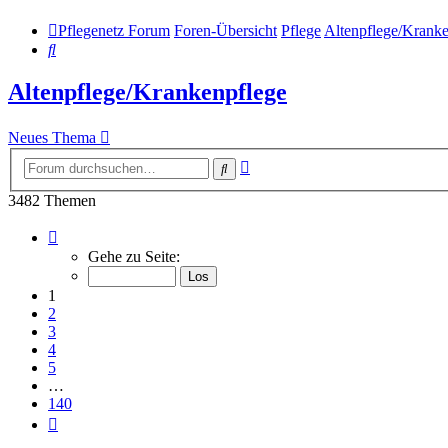
Pflegenetz Forum
Foren-Übersicht
Pflege
Altenpflege/Kranke
Suche
Altenpflege/Krankenpflege
Neues Thema
Erweiterte
Suche
Suche
3482 Themen
Seite
1
Gehe zu Seite:
von
140
1
2
3
4
5
…
140
Nächste