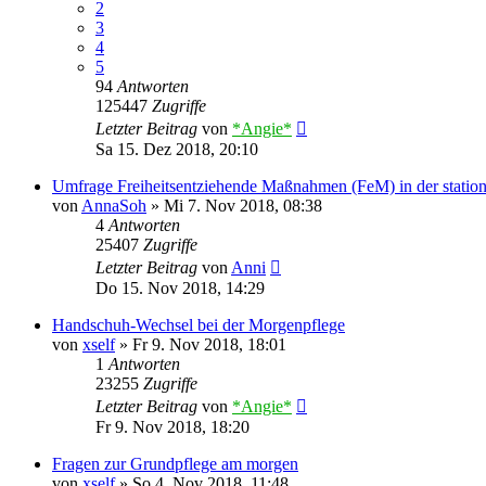
2
3
4
5
94
Antworten
125447
Zugriffe
Letzter Beitrag
von
*Angie*
Sa 15. Dez 2018, 20:10
Umfrage Freiheitsentziehende Maßnahmen (FeM) in der station
von
AnnaSoh
»
Mi 7. Nov 2018, 08:38
4
Antworten
25407
Zugriffe
Letzter Beitrag
von
Anni
Do 15. Nov 2018, 14:29
Handschuh-Wechsel bei der Morgenpflege
von
xself
»
Fr 9. Nov 2018, 18:01
1
Antworten
23255
Zugriffe
Letzter Beitrag
von
*Angie*
Fr 9. Nov 2018, 18:20
Fragen zur Grundpflege am morgen
von
xself
»
So 4. Nov 2018, 11:48