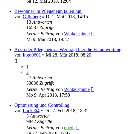
Sa 12. Mai 2018, 12:04
Bewohner im Pflegeheim fallen hin.
von
Grünberg
»
Di 1. Mai 2018, 14:15
13
Antworten
16587
Zugriffe
Letzter Beitrag
von
Winkelspinne
Mi 9. Mai 2018, 19:47
Arzt oder Pflegeheim... Wer trägt hier die Verantwortung
von
Ingo0601
»
Mi 28. Mär 2018, 08:20
1
2
27
Antworten
33836
Zugriffe
Letzter Beitrag
von
Winkelspinne
Mo 9. Apr 2018, 17:58
Optimierung und Controlling
von
Locke64
»
Di 27. Feb 2018, 18:35
3
Antworten
9842
Zugriffe
Letzter Beitrag
von
doedl
Di 27. Feb 2018, 22:42